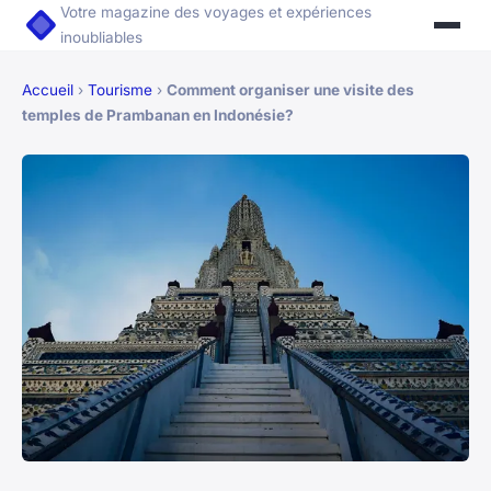
Votre magazine des voyages et expériences
inoubliables
Accueil
›
Tourisme
›
Comment organiser une visite des
temples de Prambanan en Indonésie?