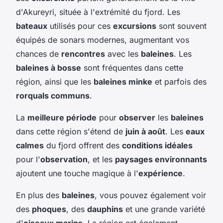
d'Akureyri, située à l'extrémité du fjord. Les
bateaux
utilisés pour ces
excursions
sont souvent
équipés de sonars modernes, augmentant vos
chances de
rencontres
avec les
baleines
. Les
baleines à bosse
sont fréquentes dans cette
région, ainsi que les
baleines minke
et parfois des
rorquals communs
.
La
meilleure période
pour
observer
les
baleines
dans cette région s'étend de
juin à août
. Les
eaux
calmes
du fjord offrent des
conditions idéales
pour l'
observation
, et les
paysages environnants
ajoutent une touche magique à l'
expérience
.
En plus des
baleines
, vous pouvez également voir
des
phoques
, des
dauphins
et une grande variété
d'
oiseaux marins
. La région est également