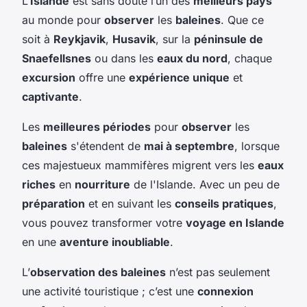
L’
Islande
est sans doute l’un des
meilleurs pays
au monde pour
observer
les
baleines
. Que ce
soit à
Reykjavik
,
Husavik
, sur la
péninsule de
Snaefellsnes
ou dans les
eaux du nord
, chaque
excursion
offre une
expérience unique
et
captivante
.
Les
meilleures périodes
pour
observer
les
baleines
s'étendent de
mai à septembre
, lorsque
ces majestueux mammifères migrent vers les
eaux
riches
en
nourriture
de l'Islande. Avec un peu de
préparation
et en suivant les
conseils pratiques
,
vous pouvez transformer votre
voyage en Islande
en une
aventure inoubliable
.
L’
observation des baleines
n’est pas seulement
une activité touristique ; c’est une
connexion